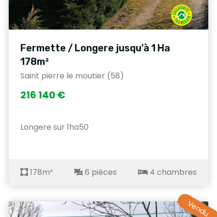
Fermette / Longere jusqu'à 1 Ha
178m²
Saint pierre le moutier (58)
216 140 €
Longere sur 1ha50
178m²
6 pièces
4 chambres
Vendu