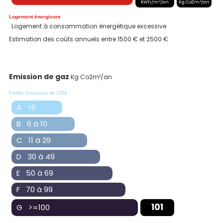
kWh/m²/an
Kg Co2m²/an
Logement énergivore
Logement à consommation énergétique excessive
Estimation des coûts annuels entre 1500 € et 2500 €
Emission de gaz
Kg Co2m²/an
Faible émission de CO2
A <6
B 6 à 10
C 11 à 29
D 30 à 49
E 50 à 69
F 70 à 99
101
G >=100