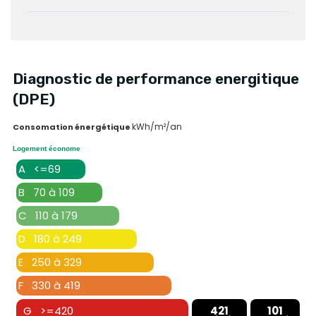
Diagnostic de performance energitique
(DPE)
kWh/m²/an
Consomation énergétique
Logement économe
A <=69
B 70 à 109
C 110 à 179
D 180 à 249
E 250 à 329
F 330 à 419
G >=420
421
101